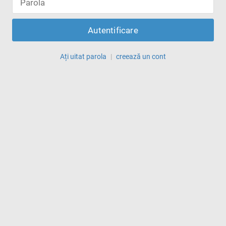
Autentificare
Ați uitat parola
|
creează un cont