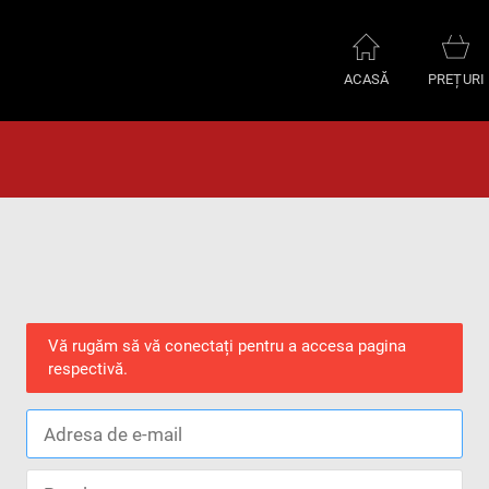
ACASĂ
PREȚURI
Vă rugăm să vă conectați pentru a accesa pagina
respectivă.